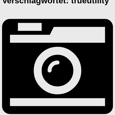
Verschlagwortet:
trueutility