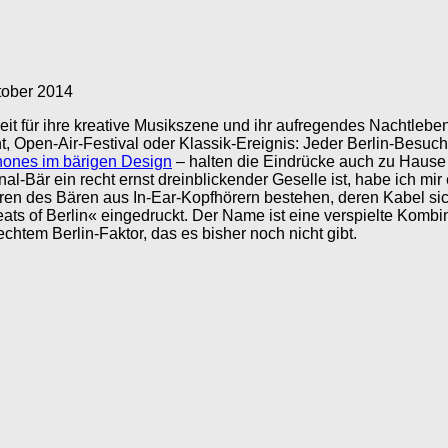
tober 2014
it für ihre kreative Musikszene und ihr aufregendes Nachtleben 
, Open-Air-Festival oder Klassik-Ereignis: Jeder Berlin-Besuc
hones im bärigen Design
– halten die Eindrücke auch zu Hause
nal-Bär ein recht ernst dreinblickender Geselle ist, habe ich m
hren des Bären aus In-Ear-Kopfhörern bestehen, deren Kabel sic
ts of Berlin« eingedruckt. Der Name ist eine verspielte Komb
htem Berlin-Faktor, das es bisher noch nicht gibt.