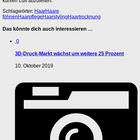
kühlen Luft abzuleiten.
Schlagwörter:
Haar
Haare
föhnen
Haarpflege
Haarstyling
Haartrocknung
Das könnte dich auch interessieren …
0
3D-Druck-Markt wächst um weitere 25 Prozent
10. Oktober 2019