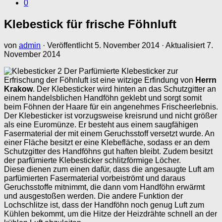
0
Klebestick für frische Föhnluft
von
admin
· Veröffentlicht
5. November 2014
· Aktualisiert
7.
November 2014
Der Parfümierte Klebesticker zur
Erfrischung der Föhnluft ist eine witzige Erfindung von
Herrn
Krakow
. Der Klebesticker wird hinten an das Schutzgitter an
einem handelsblichen Handföhn geklebt und sorgt somit
beim Föhnen der Haare für ein angenehmes Frischeerlebnis.
Der Klebesticker ist vorzugsweise kreisrund und nicht größer
als eine Euromünze. Er besteht aus einem saugfähigen
Fasermaterial der mit einem Geruchsstoff versetzt wurde. An
einer Fläche besitzt er eine Klebefläche, sodass er an dem
Schutzgitter des Handföhns gut haften bleibt. Zudem besitzt
der parfümierte Klebesticker schlitzförmige Löcher.
Diese dienen zum einen dafür, dass die angesaugte Luft am
parfümierten Fasermaterial vorbeiströmt und daraus
Geruchsstoffe mitnimmt, die dann vom Handföhn erwärmt
und ausgestoßen werden. Die andere Funktion der
Lochschlitze ist, dass der Handföhn noch genug Luft zum
Kühlen bekommt, um die Hitze der Heizdrähte schnell an der