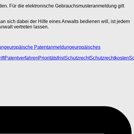
en. Für die elektronische Gebrauchsmusteranmeldung gilt
sich dabei der Hilfe eines Anwalts bedienen will, ist jedem
nwalt vertreten lassen.
ung
europäische Patentanmeldung
europäisches
ift
Patentverfahren
Prioritätsfrist
Schutzrecht
Schutzrechtkosten
Sc