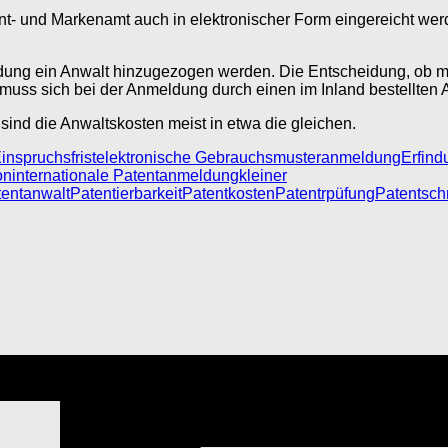
und Markenamt auch in elektronischer Form eingereicht werd
ng ein Anwalt hinzugezogen werden. Die Entscheidung, ob man 
muss sich bei der Anmeldung durch einen im Inland bestellten A
sind die Anwaltskosten meist in etwa die gleichen.
inspruchsfrist
elektronische Gebrauchsmusteranmeldung
Erfind
on
internationale Patentanmeldung
kleiner
tentanwalt
Patentierbarkeit
Patentkosten
Patentrpüfung
Patentschr