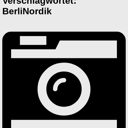
Verschlagwortet:
BerliNordik