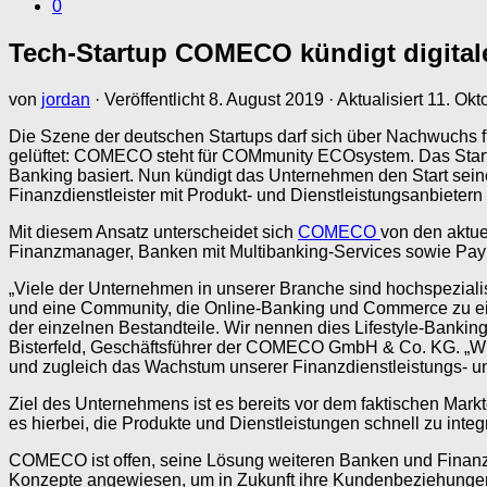
0
Tech-Startup COMECO kündigt digitale
von
jordan
· Veröffentlicht
8. August 2019
· Aktualisiert
11. Okt
Die Szene der deutschen Startups darf sich über Nachwuchs fr
gelüftet: COMECO steht für COMmunity ECOsystem. Das Startu
Banking basiert. Nun kündigt das Unternehmen den Start sein
Finanzdienstleister mit Produkt- und Dienstleistungsanbieter
Mit diesem Ansatz unterscheidet sich
COMECO
von den aktue
Finanzmanager, Banken mit Multibanking-Services sowie Pa
„Viele der Unternehmen in unserer Branche sind hochspezialis
und eine Community, die Online-Banking und Commerce zu ein
der einzelnen Bestandteile. Wir nennen dies Lifestyle-Banking, 
Bisterfeld, Geschäftsführer der COMECO GmbH & Co. KG. „Wir 
und zugleich das Wachstum unserer Finanzdienstleistungs- u
Ziel des Unternehmens ist es bereits vor dem faktischen Markt
es hierbei, die Produkte und Dienstleistungen schnell zu int
COMECO ist offen, seine Lösung weiteren Banken und Finanz
Konzepte angewiesen, um in Zukunft ihre Kundenbeziehungen