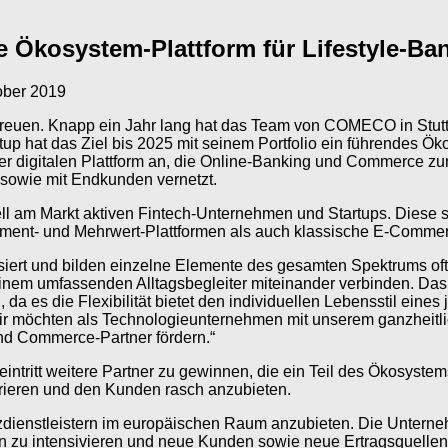
 Ökosystem-Plattform für Lifestyle-Ba
ober 2019
euen. Knapp ein Jahr lang hat das Team von COMECO in Stuttgart
p hat das Ziel bis 2025 mit seinem Portfolio ein führendes Ö
er digitalen Plattform an, die Online-Banking und Commerce zu
n sowie mit Endkunden vernetzt.
ll am Markt aktiven Fintech-Unternehmen und Startups. Diese s
yment- und Mehrwert-Plattformen als auch klassische E-Comm
iert und bilden einzelne Elemente des gesamten Spektrums oft 
em umfassenden Alltagsbegleiter miteinander verbinden. Das 
da es die Flexibilität bietet den individuellen Lebensstil eines
möchten als Technologieunternehmen mit unserem ganzheitliche
nd Commerce-Partner fördern.“
eintritt weitere Partner zu gewinnen, die ein Teil des Ökosyste
egrieren und den Kunden rasch anzubieten.
dienstleistern im europäischen Raum anzubieten. Die Unterne
 zu intensivieren und neue Kunden sowie neue Ertragsquellen