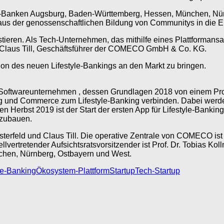
-Banken Augsburg, Baden-Württemberg, Hessen, München, Nü
 aus der genossenschaftlichen Bildung von Communitys in die 
vestieren. Als Tech-Unternehmen, das mithilfe eines Plattforma
 so Claus Till, Geschäftsführer der COMECO GmbH & Co. KG.
n des neuen Lifestyle-Bankings an den Markt zu bringen.
oftwareunternehmen , dessen Grundlagen 2018 von einem Proje
king und Commerce zum Lifestyle-Banking verbinden. Dabei werde
en Herbst 2019 ist der Start der ersten App für Lifestyle-Banki
fzubauen.
rfeld und Claus Till. Die operative Zentrale von COMECO ist 
llvertretender Aufsichtsratsvorsitzender ist Prof. Dr. Tobias 
hen, Nürnberg, Ostbayern und West.
le-Banking
Ökosystem-Plattform
Startup
Tech-Startup