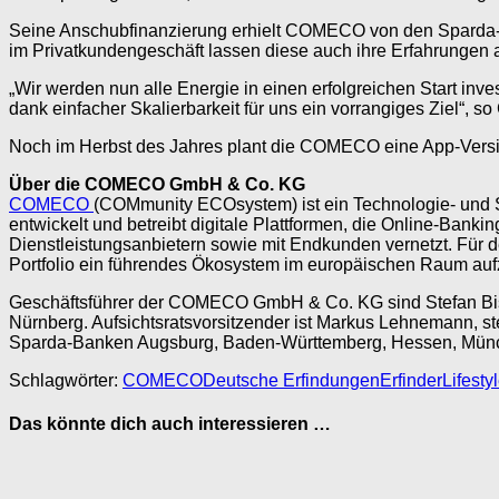
Seine Anschubfinanzierung erhielt COMECO von den Sparda
im Privatkundengeschäft lassen diese auch ihre Erfahrungen
„Wir werden nun alle Energie in einen erfolgreichen Start in
dank einfacher Skalierbarkeit für uns ein vorrangiges Ziel“,
Noch im Herbst des Jahres plant die COMECO eine App-Versio
Über die COMECO GmbH & Co. KG
COMECO
(COMmunity ECOsystem) ist ein Technologie- und S
entwickelt und betreibt digitale Plattformen, die Online-Ban
Dienstleistungsanbietern sowie mit Endkunden vernetzt. Für d
Portfolio ein führendes Ökosystem im europäischen Raum au
Geschäftsführer der COMECO GmbH & Co. KG sind Stefan Biste
Nürnberg. Aufsichtsratsvorsitzender ist Markus Lehnemann, ste
Sparda-Banken Augsburg, Baden-Württemberg, Hessen, Münc
Schlagwörter:
COMECO
Deutsche Erfindungen
Erfinder
Lifesty
Das könnte dich auch interessieren …