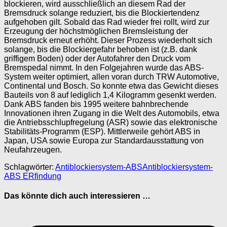
blockieren, wird ausschließlich an diesem Rad der
Bremsdruck solange reduziert, bis die Blockiertendenz
aufgehoben gilt. Sobald das Rad wieder frei rollt, wird zur
Erzeugung der höchstmöglichen Bremsleistung der
Bremsdruck erneut erhöht. Dieser Prozess wiederholt sich
solange, bis die Blockiergefahr behoben ist (z.B. dank
griffigem Boden) oder der Autofahrer den Druck vom
Bremspedal nimmt. In den Folgejahren wurde das ABS-
System weiter optimiert, allen voran durch TRW Automotive,
Continental und Bosch. So konnte etwa das Gewicht dieses
Bauteils von 8 auf lediglich 1,4 Kilogramm gesenkt werden.
Dank ABS fanden bis 1995 weitere bahnbrechende
Innovationen ihren Zugang in die Welt des Automobils, etwa
die Antriebsschlupfregelung (ASR) sowie das elektronische
Stabilitäts-Programm (ESP). Mittlerweile gehört ABS in
Japan, USA sowie Europa zur Standardausstattung von
Neufahrzeugen.
Schlagwörter:
Antiblockiersystem-ABS
Antiblockiersystem-
ABS ERfindung
Das könnte dich auch interessieren …