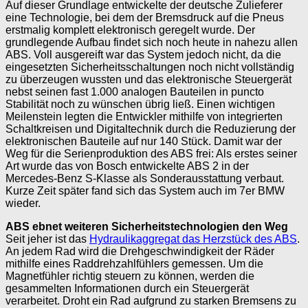
Auf dieser Grundlage entwickelte der deutsche Zulieferer
eine Technologie, bei dem der Bremsdruck auf die Pneus
erstmalig komplett elektronisch geregelt wurde. Der
grundlegende Aufbau findet sich noch heute in nahezu allen
ABS. Voll ausgereift war das System jedoch nicht, da die
eingesetzten Sicherheitsschaltungen noch nicht vollständig
zu überzeugen wussten und das elektronische Steuergerät
nebst seinen fast 1.000 analogen Bauteilen in puncto
Stabilität noch zu wünschen übrig ließ. Einen wichtigen
Meilenstein legten die Entwickler mithilfe von integrierten
Schaltkreisen und Digitaltechnik durch die Reduzierung der
elektronischen Bauteile auf nur 140 Stück. Damit war der
Weg für die Serienproduktion des ABS frei: Als erstes seiner
Art wurde das von Bosch entwickelte ABS 2 in der
Mercedes-Benz S-Klasse als Sonderausstattung verbaut.
Kurze Zeit später fand sich das System auch im 7er BMW
wieder.
ABS ebnet weiteren Sicherheitstechnologien den Weg
Seit jeher ist das
Hydraulikaggregat das Herzstück des ABS
.
An jedem Rad wird die Drehgeschwindigkeit der Räder
mithilfe eines Raddrehzahlfühlers gemessen. Um die
Magnetfühler richtig steuern zu können, werden die
gesammelten Informationen durch ein Steuergerät
verarbeitet. Droht ein Rad aufgrund zu starken Bremsens zu