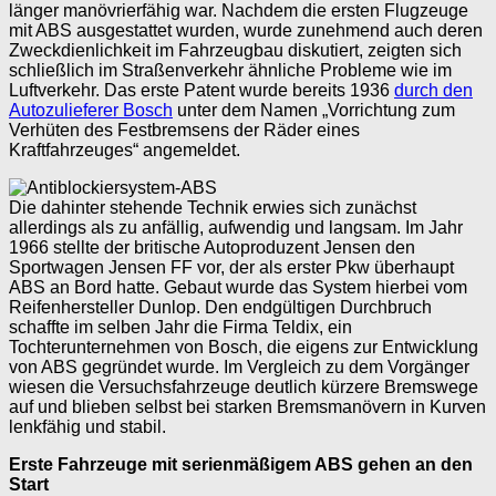
länger manövrierfähig war. Nachdem die ersten Flugzeuge
mit ABS ausgestattet wurden, wurde zunehmend auch deren
Zweckdienlichkeit im Fahrzeugbau diskutiert, zeigten sich
schließlich im Straßenverkehr ähnliche Probleme wie im
Luftverkehr. Das erste Patent wurde bereits 1936
durch den
Autozulieferer Bosch
unter dem Namen „Vorrichtung zum
Verhüten des Festbremsens der Räder eines
Kraftfahrzeuges“ angemeldet.
Die dahinter stehende Technik erwies sich zunächst
allerdings als zu anfällig, aufwendig und langsam. Im Jahr
1966 stellte der britische Autoproduzent Jensen den
Sportwagen Jensen FF vor, der als erster Pkw überhaupt
ABS an Bord hatte. Gebaut wurde das System hierbei vom
Reifenhersteller Dunlop. Den endgültigen Durchbruch
schaffte im selben Jahr die Firma Teldix, ein
Tochterunternehmen von Bosch, die eigens zur Entwicklung
von ABS gegründet wurde. Im Vergleich zu dem Vorgänger
wiesen die Versuchsfahrzeuge deutlich kürzere Bremswege
auf und blieben selbst bei starken Bremsmanövern in Kurven
lenkfähig und stabil.
Erste Fahrzeuge mit serienmäßigem ABS gehen an den
Start