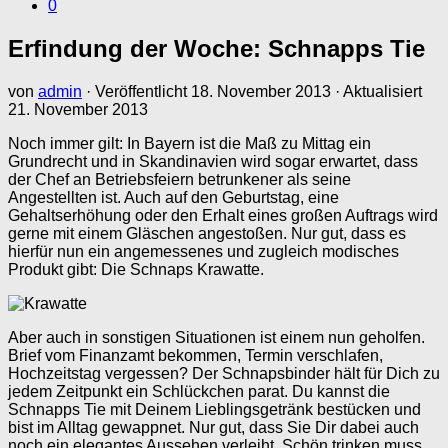
0
Erfindung der Woche: Schnapps Tie
von
admin
· Veröffentlicht
18. November 2013
· Aktualisiert
21. November 2013
Noch immer gilt: In Bayern ist die Maß zu Mittag ein
Grundrecht und in Skandinavien wird sogar erwartet, dass
der Chef an Betriebsfeiern betrunkener als seine
Angestellten ist. Auch auf den Geburtstag, eine
Gehaltserhöhung oder den Erhalt eines großen Auftrags wird
gerne mit einem Gläschen angestoßen. Nur gut, dass es
hierfür nun ein angemessenes und zugleich modisches
Produkt gibt: Die Schnaps Krawatte.
Aber auch in sonstigen Situationen ist einem nun geholfen.
Brief vom Finanzamt bekommen, Termin verschlafen,
Hochzeitstag vergessen? Der Schnapsbinder hält für Dich zu
jedem Zeitpunkt ein Schlückchen parat. Du kannst die
Schnapps Tie mit Deinem Lieblingsgetränk bestücken und
bist im Alltag gewappnet. Nur gut, dass Sie Dir dabei auch
noch ein elegantes Aussehen verleiht. Schön trinken muss