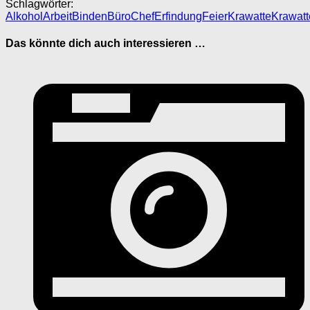
Schlagwörter:
Alkohol
Arbeit
Binden
Büro
Chef
Erfindung
Feier
Krawatte
Krawat
Das könnte dich auch interessieren …