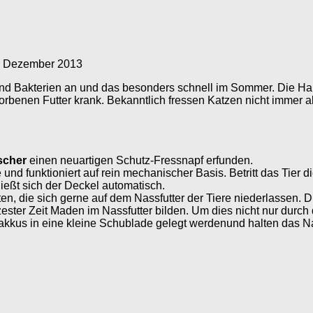
. Dezember 2013
nd Bakterien an und das besonders schnell im Sommer. Die Halt
orbenen Futter krank. Bekanntlich fressen Katzen nicht immer 
scher
einen neuartigen Schutz-Fressnapf erfunden.
d funktioniert auf rein mechanischer Basis. Betritt das Tier die
ließt sich der Deckel automatisch.
en, die sich gerne auf dem Nassfutter der Tiere niederlassen. D
ter Zeit Maden im Nassfutter bilden. Um dies nicht nur durch d
lakkus in eine kleine Schublade gelegt werdenund halten das Na