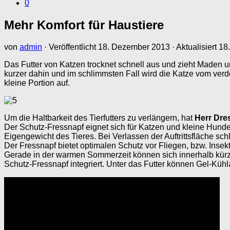
0
Mehr Komfort für Haustiere
von
admin
· Veröffentlicht
18. Dezember 2013
· Aktualisiert
18
Das Futter von Katzen trocknet schnell aus und zieht Maden u
kurzer dahin und im schlimmsten Fall wird die Katze vom verd
kleine Portion auf.
Um die Haltbarkeit des Tierfutters zu verlängern, hat
Herr Dre
Der Schutz-Fressnapf eignet sich für Katzen und kleine Hunde un
Eigengewicht des Tieres. Bei Verlassen der Auftrittsfläche sch
Der Fressnapf bietet optimalen Schutz vor Fliegen, bzw. Insekt
Gerade in der warmen Sommerzeit können sich innerhalb kürzes
Schutz-Fressnapf integriert. Unter das Futter können Gel-Küh