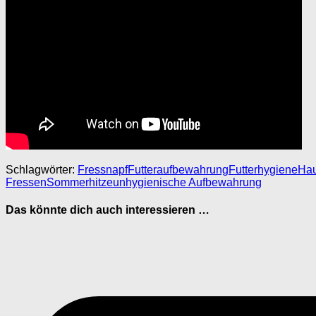
Schlagwörter:
Fressnapf
Futteraufbewahrung
Futterhygiene
Hau
Fressen
Sommerhitze
unhygienische Aufbewahrung
Das könnte dich auch interessieren …