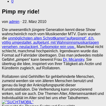
0
Pimp my ride!
von
admin
·
22. März 2010
Die unwesentlich jüngere Generation kennt diese Show
wahrscheinlich noch vom Musiksender MTV. Darin wurden
die
unmöglichsten alten Schrottkarren“aufgepimpt“, d.h.
völlig umgestaltet, aufgetunt, mit Wahnsinnsmusikanlagen
versehen, neulackiert, Turbomotor rein usw..
Manchmal nicht
schlecht, manchmal hochpeinlich. Irgendwann wurde das
Format auf Fahrräder übertragen. Das man jedwedes mobile
Gefährt „pimpen“ kann beweist Frau
Dr. Micansky
. Sie
übertrug die Idee, inspiriert von Ihrer Tätigkeit als Ärztin und
Künstlerin zugleich, auf Rollatoren.
Rollatoren sind Gehhilfen für gehbehinderte Menschen,
zumeist werden sie von älteren Menschen benutzt und
genau da liegt der Anknüpfungspunkt dieser
Kunstinstallation. Die Verfremdung kann provozierend
wirken, soll sie auch. Die Themen Alter, Alterseinsamkeit und
Individualität im Alter sind bei uns eher Tabuthemen.