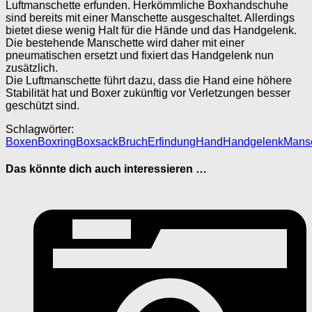
Luftmanschette erfunden. Herkömmliche Boxhandschuhe
sind bereits mit einer Manschette ausgeschaltet. Allerdings
bietet diese wenig Halt für die Hände und das Handgelenk.
Die bestehende Manschette wird daher mit einer
pneumatischen ersetzt und fixiert das Handgelenk nun
zusätzlich.
Die Luftmanschette führt dazu, dass die Hand eine höhere
Stabilität hat und Boxer zukünftig vor Verletzungen besser
geschützt sind.
Schlagwörter:
Boxen
Boxring
Boxsack
Bruch
Erfindung
Hand
Handgelenk
Mansc
Das könnte dich auch interessieren …