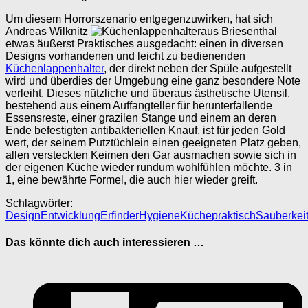
Um diesem Horrorszenario entgegenzuwirken, hat sich
Andreas Wilknitz
aus Briesenthal
etwas äußerst Praktisches ausgedacht: einen in diversen
Designs vorhandenen und leicht zu bedienenden
Küchenlappenhalter
, der direkt neben der Spüle aufgestellt
wird und überdies der Umgebung eine ganz besondere Note
verleiht. Dieses nützliche und überaus ästhetische Utensil,
bestehend aus einem Auffangteller für herunterfallende
Essensreste, einer grazilen Stange und einem an deren
Ende befestigten antibakteriellen Knauf, ist für jeden Gold
wert, der seinem Putztüchlein einen geeigneten Platz geben,
allen versteckten Keimen den Gar ausmachen sowie sich in
der eigenen Küche wieder rundum wohlfühlen möchte. 3 in
1, eine bewährte Formel, die auch hier wieder greift.
Schlagwörter:
Design
Entwicklung
Erfinder
Hygiene
Küche
praktisch
Sauberkei
Das könnte dich auch interessieren …