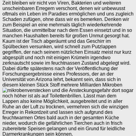
Zeit bleiben wir nicht von Viren, Bakterien und weiteren
unscheinbaren Erregern verschont, denen wir unbewusst
oftmals ein Leben im Paradies ermöglichen und uns zugleich
Schaden zufügen, ohne dass wir es bemerken. Denken wir
zum Beispiel an eine mehrmals täglich wiederkehrende
Situation, die unmittelbar nach dem Essen einsetzt und in so
manchen Haushalten bereits für großen Unmut gesorgt hat.
Kaum ist der Tisch abgeräumt und das Geschirr im
Spülbecken versunken, wird schnell zum Putzlappen
gegriffen, der nach seinem nützlichen Einsatz meist nur kurz
abgespült und noch mit einigen Krümeln irgendwo
zerknautscht sowie im feuchtnassen Zustand abgelegt wird.
Dabei dürfte spätestens nach der Veröffentlichung der
Forschungsergebnisse eines Professors, der an der
Universität von Arizona lehrt, bekannt sein, dass sich in
diesem kleinen Stück Stoff mehrere Milliarden Mikroben
verstecken und die Ansteckungsgefahr dort sogar
noch höher ist als auf Toilettenbrillen. Lässt man dem
Lappen also keine Möglichkeit, ausgebreitet und in aller
Ruhe an der Luft zu trocknen, vermehren sich die winzigen
Erreger in Rekordzeit und lassen sich aufgrund des
feuchtwarmen Ortes bald auch in der gesamten Küche
nieder, wodurch die gefährlichen Tierchen auch in frisch
zubereitete Speisen gelangen und ein Grund für leidliche
Darmerkrankungen sein können.