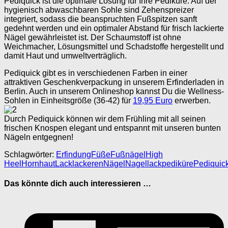
Pediquick ist die optimale Lösung für Ihre Pediküre. Auf der
hygienisch abwaschbaren Sohle sind Zehenspreizer
integriert, sodass die beanspruchten Fußspitzen sanft
gedehnt werden und ein optimaler Abstand für frisch lackierte
Nägel gewährleistet ist. Der Schaumstoff ist ohne
Weichmacher, Lösungsmittel und Schadstoffe hergestellt und
damit Haut und umweltverträglich.
Pediquick gibt es in verschiedenen Farben in einer
attraktiven Geschenkverpackung in unserem Erfinderladen in
Berlin. Auch in unserem Onlineshop kannst Du die Wellness-
Sohlen in Einheitsgröße (36-42) für
19,95 Euro
erwerben.
Durch Pediquick können wir dem Frühling mit all seinen
frischen Knospen elegant und entspannt mit unseren bunten
Nägeln entgegnen!
Schlagwörter:
Erfindung
Füße
Fußnägel
High
Heel
Hornhaut
Lack
lackeren
Nägel
Nagellack
pediküre
Pediquic
Das könnte dich auch interessieren …