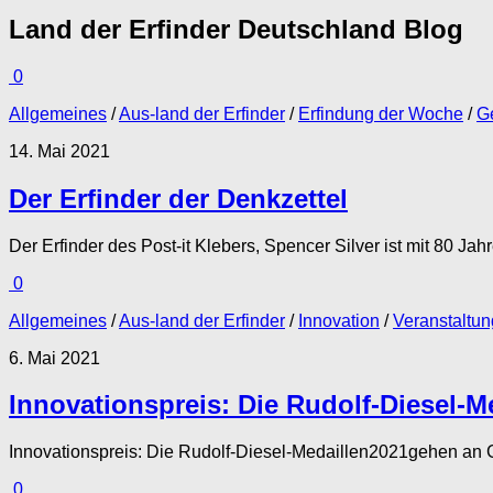
Land der Erfinder Deutschland
Blog
0
Allgemeines
/
Aus-land der Erfinder
/
Erfindung der Woche
/
G
14. Mai 2021
Der Erfinder der Denkzettel
Der Erfinder des Post-it Klebers, Spencer Silver ist mit 80 Ja
0
Allgemeines
/
Aus-land der Erfinder
/
Innovation
/
Veranstaltu
6. Mai 2021
Innovationspreis: Die Rudolf-Diesel-M
Innovationspreis: Die Rudolf-Diesel-Medaillen2021gehen an 
0