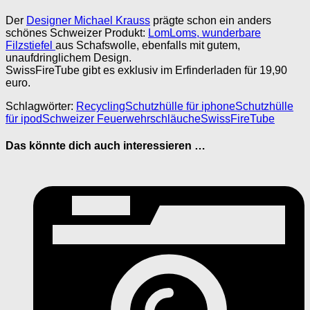
Der
Designer Michael Krauss
prägte schon ein anders
schönes Schweizer Produkt:
LomLoms, wunderbare
Filzstiefel
aus Schafswolle, ebenfalls mit gutem,
unaufdringlichem Design.
SwissFireTube gibt es exklusiv im Erfinderladen für 19,90
euro.
Schlagwörter:
Recycling
Schutzhülle für iphone
Schutzhülle
für ipod
Schweizer Feuerwehrschläuche
SwissFireTube
Das könnte dich auch interessieren …