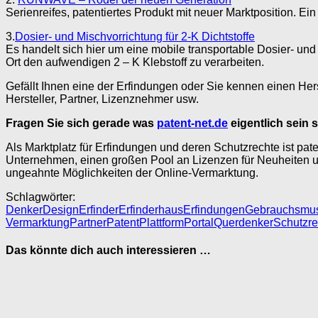
Serienreifes, patentiertes Produkt mit neuer Marktposition. Ein
3.
Dosier- und Mischvorrichtung für 2-K Dichtstoffe
Es handelt sich hier um eine mobile transportable Dosier- und
Ort den aufwendigen 2 – K Klebstoff zu verarbeiten.
Gefällt Ihnen eine der Erfindungen oder Sie kennen einen Herst
Hersteller, Partner, Lizenznehmer usw.
Fragen Sie sich gerade was
patent-net.de
eigentlich sein s
Als Marktplatz für Erfindungen und deren Schutzrechte ist pate
Unternehmen, einen großen Pool an Lizenzen für Neuheiten un
ungeahnte Möglichkeiten der Online-Vermarktung.
Schlagwörter:
Denker
Design
Erfinder
Erfinderhaus
Erfindungen
Gebrauchsmus
Vermarktung
Partner
Patent
Plattform
Portal
Querdenker
Schutzre
Das könnte dich auch interessieren …