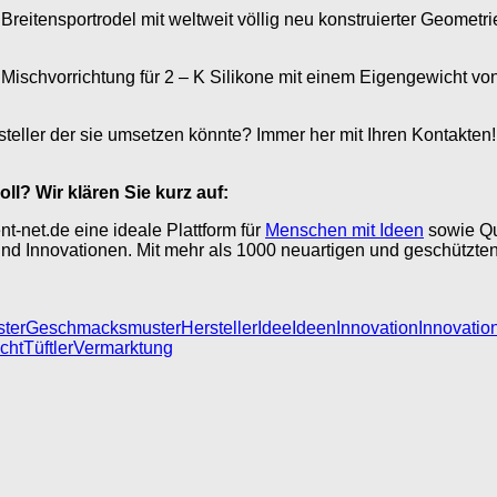
 Breitensportrodel mit weltweit völlig neu konstruierter Geometri
 Mischvorrichtung für 2 – K Silikone mit einem Eigengewicht vo
eller der sie umsetzen könnte? Immer her mit Ihren Kontakten! D
oll? Wir klären Sie kurz auf:
nt-net.de eine ideale Plattform für
Menschen mit Ideen
sowie Que
d Innovationen. Mit mehr als 1000 neuartigen und geschützten 
ter
Geschmacksmuster
Hersteller
Idee
Ideen
Innovation
Innovatio
cht
Tüftler
Vermarktung