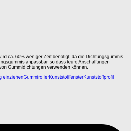
 wird ca. 60% weniger Zeit benötigt, da die Dichtungsgummis
ungsgummis anpassbar, so dass teure Anschaffungen
 von Gummidichtungen verwenden können.
 einziehen
Gummiroller
Kunststofffenster
Kunststoffprofil