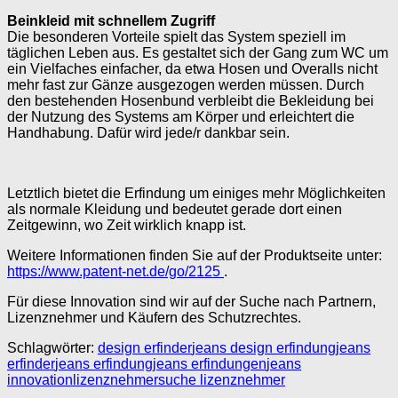
Beinkleid mit schnellem Zugriff
Die besonderen Vorteile spielt das System speziell im
täglichen Leben aus. Es gestaltet sich der Gang zum WC um
ein Vielfaches einfacher, da etwa Hosen und Overalls nicht
mehr fast zur Gänze ausgezogen werden müssen. Durch
den bestehenden Hosenbund verbleibt die Bekleidung bei
der Nutzung des Systems am Körper und erleichtert die
Handhabung. Dafür wird jede/r dankbar sein.
Letztlich bietet die Erfindung um einiges mehr Möglichkeiten
als normale Kleidung und bedeutet gerade dort einen
Zeitgewinn, wo Zeit wirklich knapp ist.
Weitere Informationen finden Sie auf der Produktseite unter:
https://www.patent-net.de/go/2125
.
Für diese Innovation sind wir auf der Suche nach Partnern,
Lizenznehmer und Käufern des Schutzrechtes.
Schlagwörter:
design erfinder
jeans design erfindung
jeans
erfinder
jeans erfindung
jeans erfindungen
jeans
innovation
lizenznehmer
suche lizenznehmer