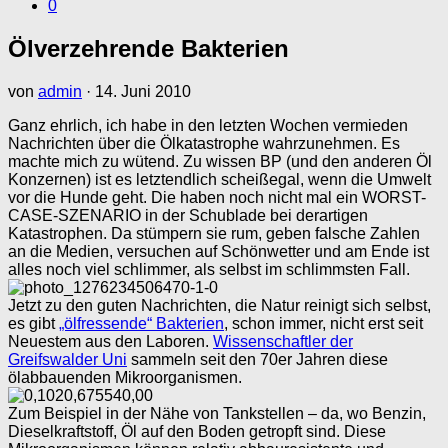
0
Ölverzehrende Bakterien
von
admin
·
14. Juni 2010
Ganz ehrlich, ich habe in den letzten Wochen vermieden
Nachrichten über die Ölkatastrophe wahrzunehmen. Es
machte mich zu wütend. Zu wissen BP (und den anderen Öl
Konzernen) ist es letztendlich scheißegal, wenn die Umwelt
vor die Hunde geht. Die haben noch nicht mal ein WORST-
CASE-SZENARIO in der Schublade bei derartigen
Katastrophen. Da stümpern sie rum, geben falsche Zahlen
an die Medien, versuchen auf Schönwetter und am Ende ist
alles noch viel schlimmer, als selbst im schlimmsten Fall.
Jetzt zu den guten Nachrichten, die Natur reinigt sich selbst,
es gibt
„ölfressende“ Bakterien
, schon immer, nicht erst seit
Neuestem aus den Laboren.
Wissenschaftler der
Greifswalder Uni
sammeln seit den 70er Jahren diese
ölabbauenden Mikroorganismen.
Zum Beispiel in der Nähe von Tankstellen – da, wo Benzin,
Dieselkraftstoff, Öl auf den Boden getropft sind. Diese