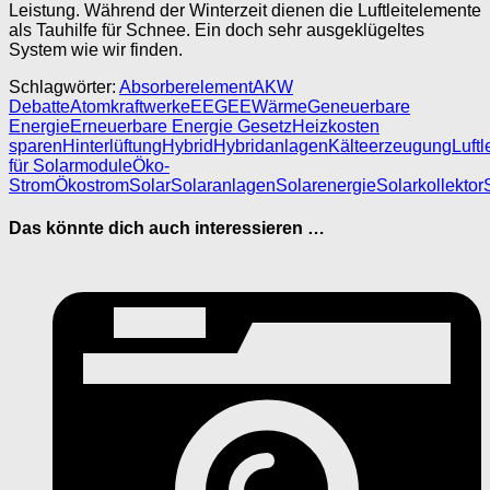
Leistung. Während der Winterzeit dienen die Luftleitelemente
als Tauhilfe für Schnee. Ein doch sehr ausgeklügeltes
System wie wir finden.
Schlagwörter:
Absorberelement
AKW
Debatte
Atomkraftwerke
EEG
EEWärmeG
eneuerbare
Energie
Erneuerbare Energie Gesetz
Heizkosten
sparen
Hinterlüftung
Hybrid
Hybridanlagen
Kälteerzeugung
Luftl
für Solarmodule
Öko-
Strom
Ökostrom
Solar
Solaranlagen
Solarenergie
Solarkollektor
Das könnte dich auch interessieren …